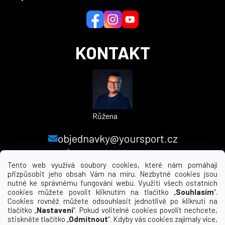
t
í
KONTAKT
Růžena
objednavky@yoursport.cz
+420 224 250 000
Tento web využívá soubory cookies, které nám pomáhají
přizpůsobit jeho obsah Vám na míru. Nezbytné cookies jsou
nutné ke správnému fungování webu. Využití všech ostatních
MENU
cookies můžete povolit kliknutím na tlačítko „
Souhlasím
“.
Cookies rovněž můžete odsouhlasit jednotlivě po kliknutí na
tlačítko „
Nastavení
“. Pokud volitelné cookies povolit nechcete,
INFORMACE PRO VÁS
stiskněte tlačítko „
Odmítnout
“. Kdyby vás cookies zajímaly více,