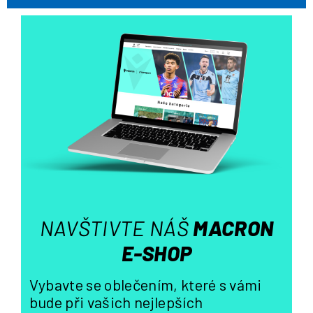
v
k
y
v
ý
p
i
s
u
NAVŠTIVTE NÁŠ
MACRON
E-SHOP
Vybavte se oblečením, které s vámi
bude při vašich nejlepších