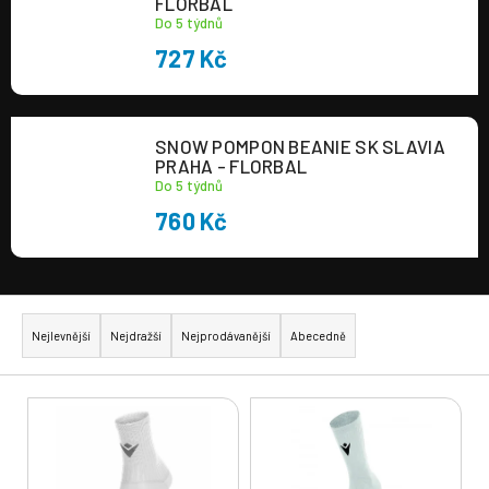
FLORBAL
Do 5 týdnů
727 Kč
SNOW POMPON BEANIE SK SLAVIA
PRAHA - FLORBAL
Do 5 týdnů
760 Kč
Ř
a
Nejlevnější
Nejdražší
Nejprodávanější
Abecedně
z
e
V
n
ý
í
p
p