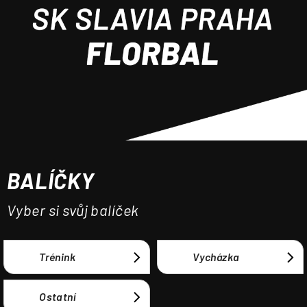
a
j
í
t
?
BALÍČKY
HLEDAT
Vyber si svůj balíček
Trénink
Vycházka
Ostatní