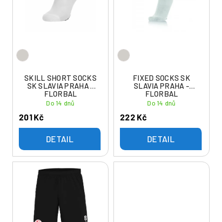
i
r
s
o
p
d
r
u
o
k
d
t
u
SKILL SHORT SOCKS
FIXED SOCKS SK
ů
SK SLAVIA PRAHA -
SLAVIA PRAHA -
k
FLORBAL
FLORBAL
t
Do 14 dnů
Do 14 dnů
ů
201 Kč
222 Kč
DETAIL
DETAIL