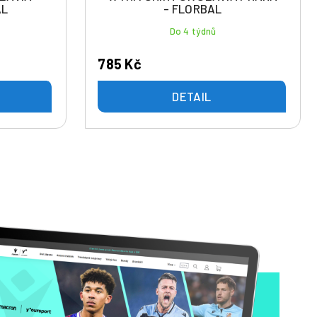
AL
- FLORBAL
Do 4 týdnů
785 Kč
DETAIL