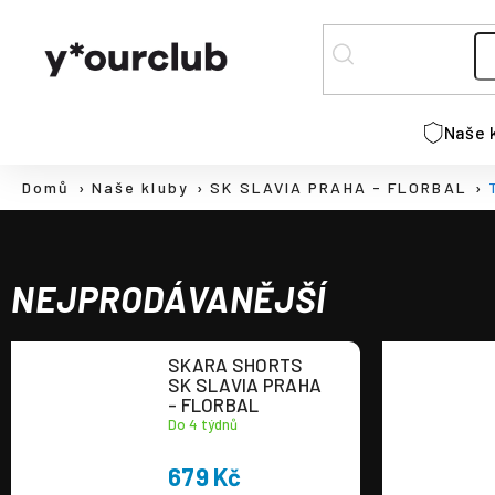
K
Přejít
na
o
ZPĚT
ZPĚT
obsah
š
DO
DO
í
C
k
OBCHODU
OBCHODU
Naše 
o
p
Domů
Naše kluby
SK SLAVIA PRAHA - FLORBAL
o
t
ř
e
NEJPRODÁVANĚJŠÍ
b
u
SKARA SHORTS
j
SK SLAVIA PRAHA
e
- FLORBAL
Do 4 týdnů
t
e
679 Kč
n