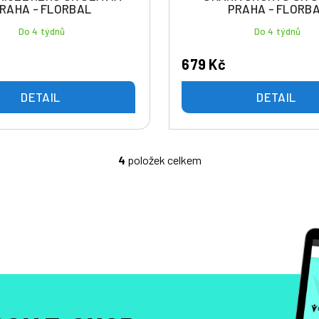
RAHA - FLORBAL
PRAHA - FLORB
Do 4 týdnů
Do 4 týdnů
679 Kč
DETAIL
DETAIL
4
položek celkem
O
v
l
á
d
a
c
í
p
r