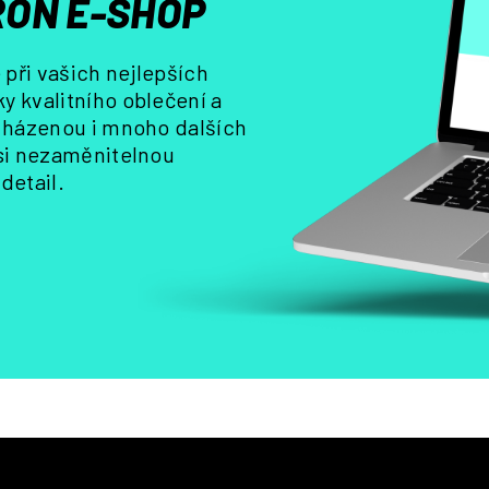
ON E-SHOP
v
k
y
při vašich nejlepších
v
y kvalitního oblečení a
ý
, házenou i mnoho dalších
p
i
 si nezaměnitelnou
s
detail.
u