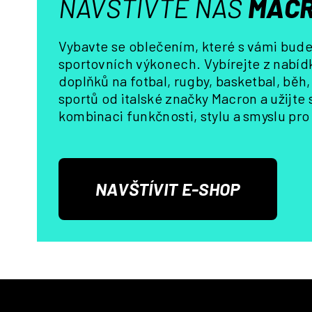
NAVŠTIVTE NÁŠ
MACR
Vybavte se oblečením, které s vámi bude 
sportovních výkonech. Vybírejte z nabídk
doplňků na fotbal, rugby, basketbal, běh
sportů od italské značky Macron a užijte
kombinaci funkčnosti, stylu a smyslu pro 
NAVŠTÍVIT E-SHOP