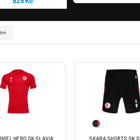
525 Kč
dně
RIGEL HERO SK SLAVIA
SKARA SHORTS SK S