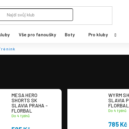
kluby
Vše pro fanoušky
Boty
Pro kluby
Trénink
MESA HERO
WYRM SH
SHORTS SK
SLAVIA P
SLAVIA PRAHA -
FLORBAL
FLORBAL
Do 4 týdnů
Do 4 týdnů
785 Kč