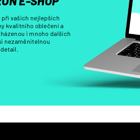
ON E-SHOP
k
y
při vašich nejlepších
v
y kvalitního oblečení a
ý
, házenou i mnoho dalších
p
i
 si nezaměnitelnou
s
detail.
u