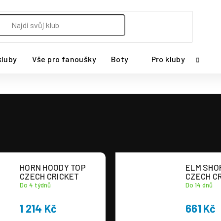
kluby
Vše pro fanoušky
Boty
Pro kluby
HORN HOODY TOP
ELM SHO
CZECH CRICKET
CZECH C
Do 4 týdnů
Do 14 dnů
1 214 Kč
661 Kč