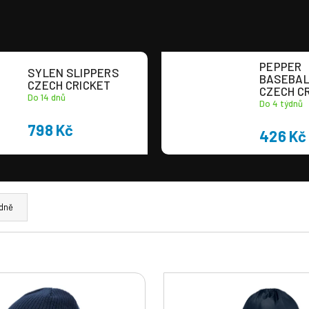
PEPPER
SYLEN SLIPPERS
BASEBAL
CZECH CRICKET
CZECH C
Do 14 dnů
Do 4 týdnů
798 Kč
426 Kč
dně