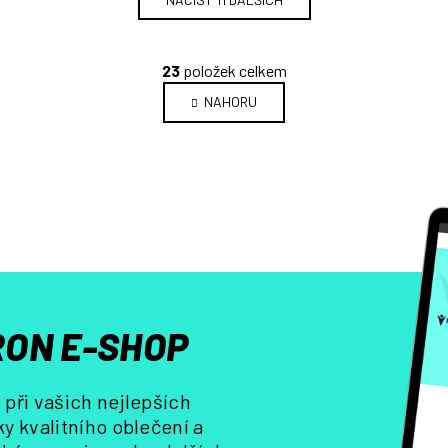
O
23
položek celkem
v
NAHORU
l
á
d
a
c
í
p
r
v
k
y
ON E-SHOP
v
ý
p
při vašich nejlepších
i
y kvalitního oblečení a
s