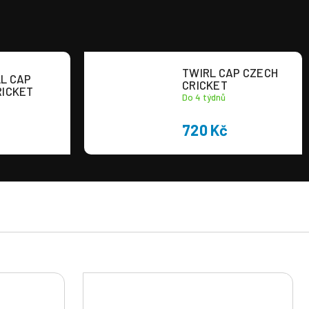
TWIRL CAP CZECH
L CAP
CRICKET
RICKET
Do 4 týdnů
720 Kč