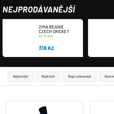
a
NEJPRODÁVANĚJŠÍ
j
í
t
ZIMA BEANIE
CZECH CRICKET
?
Do 14 dnů
318 Kč
HLEDAT
Ř
a
Nejlevnější
Nejdražší
Nejprodávanější
Abece
z
e
n
V
í
ý
p
p