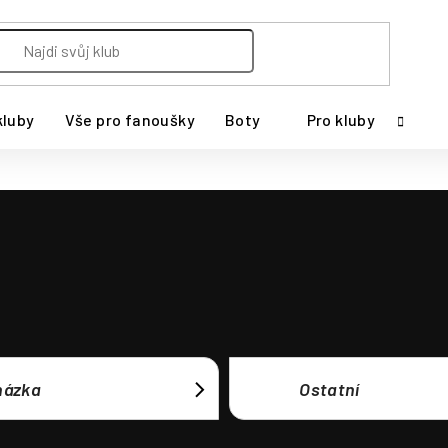
kluby
Vše pro fanoušky
Boty
Pro kluby
házka
Ostatní