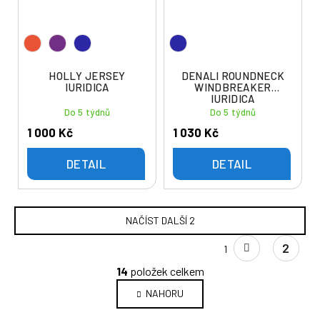
HOLLY JERSEY
DENALI ROUNDNECK
IURIDICA
WINDBREAKER
IURIDICA
Do 5 týdnů
Do 5 týdnů
1 000 Kč
1 030 Kč
DETAIL
DETAIL
NAČÍST DALŠÍ 2
S
2
1
t
O
r
14
položek celkem
v
á
NAHORU
l
n
k
á