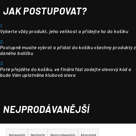
JAK POSTUPOVAT?
1.
Vyberte vždy produkt, jeho velikost a přidejte ho do košíku
2.
Postupně musíte vybrat a přidat do košíku všechny produkty z
daného balíčku
3.
Poté přejděte do košíku, ve finální fázi zadejte slevový kód a
bude Vám uplatněna klubová sleva
NEJPRODÁVANĚJŠÍ
Ř
a
Nejlevnější
Nejdražší
Nejprodávanější
Abecedně