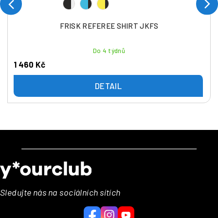
FRISK REFEREE SHIRT JKFS
Do 4 týdnů
1 460 Kč
DETAIL
Z
á
p
a
Sledujte nás na sociálních sítích
t
í