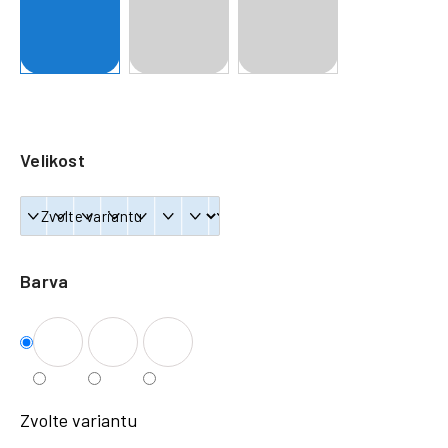
a
j
í
t
?
Velikost
HLEDAT
Barva
Zvolte variantu