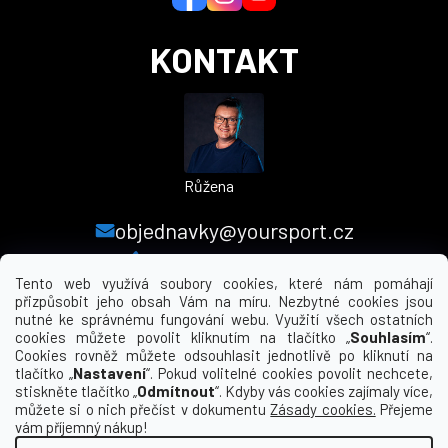
KONTAKT
Růžena
objednavky@yoursport.cz
+420 224 250 000
Tento web využívá soubory cookies, které nám pomáhají
přizpůsobit jeho obsah Vám na míru. Nezbytné cookies jsou
nutné ke správnému fungování webu. Využití všech ostatních
MENU
cookies můžete povolit kliknutím na tlačítko „
Souhlasím
“.
Cookies rovněž můžete odsouhlasit jednotlivě po kliknutí na
tlačítko „
Nastavení
“. Pokud volitelné cookies povolit nechcete,
INFORMACE PRO VÁS
stiskněte tlačítko „
Odmítnout
“. Kdyby vás cookies zajímaly více,
můžete si o nich přečíst v dokumentu
Zásady cookies.
Přejeme
KDE NÁS NAJDETE
vám příjemný nákup!