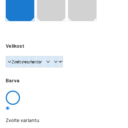
a
j
í
t
?
Velikost
HLEDAT
Barva
Zvolte variantu