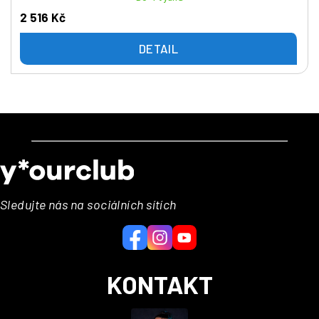
2 516 Kč
DETAIL
Z
á
p
a
Sledujte nás na sociálních sítích
t
í
KONTAKT