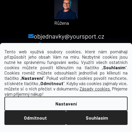
Růžena
objednavky@yoursport.cz
+420 224 250 000
Tento web využívá soubory cookies, které nám pomáhají
přizpůsobit jeho obsah Vám na míru. Nezbytné cookies jsou
nutné ke správnému fungování webu. Využití všech ostatních
MENU
cookies můžete povolit kliknutím na tlačítko „
Souhlasím
“.
Cookies rovněž můžete odsouhlasit jednotlivě po kliknutí na
tlačítko „
Nastavení
“. Pokud volitelné cookies povolit nechcete,
INFORMACE PRO VÁS
stiskněte tlačítko „
Odmítnout
“. Kdyby vás cookies zajímaly více,
můžete si o nich přečíst v dokumentu
Zásady cookies.
Přejeme
KDE NÁS NAJDETE
vám příjemný nákup!
Nastavení
Vytvořil Shoptet
Odmítnout
Souhlasím
Copyright 2026
yourclub.cz
. Všechna práva
vyhrazena.
Upravit nastavení cookies