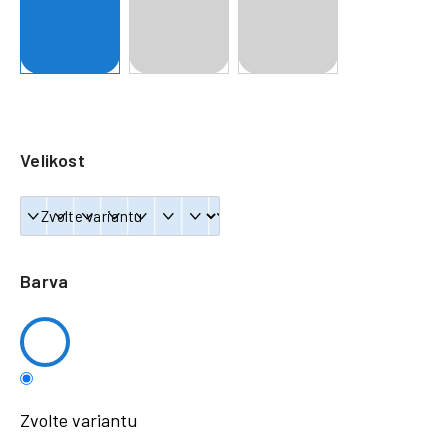
a
j
í
t
?
Velikost
HLEDAT
Barva
Zvolte variantu