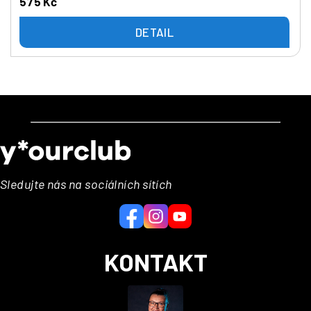
575 Kč
DETAIL
Z
á
p
a
Sledujte nás na sociálních sítích
t
í
KONTAKT