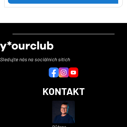
Z
á
p
a
Sledujte nás na sociálních sítích
t
í
KONTAKT
Růžena