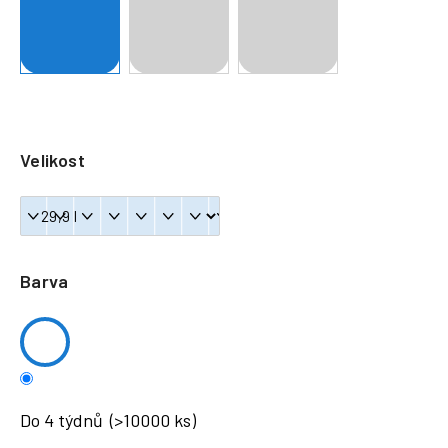
a
j
í
t
?
Velikost
HLEDAT
Barva
Do 4 týdnů
(>10000 ks)