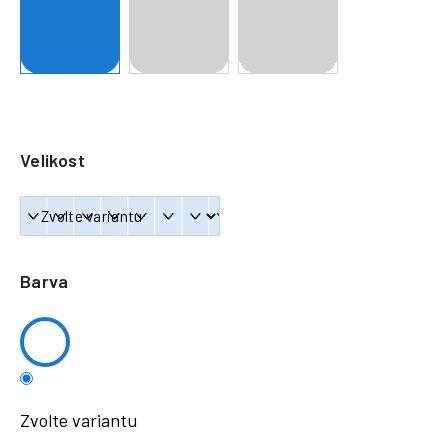
a
j
í
t
?
Velikost
HLEDAT
Barva
Zvolte variantu