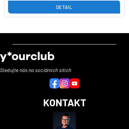
DETAIL
Z
á
p
a
Sledujte nás na sociálních sítích
t
í
KONTAKT