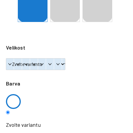
a
j
í
t
?
Velikost
HLEDAT
Barva
Zvolte variantu