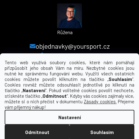
Růžena
objednavky@yoursport.cz
+420 224 250 000
Tento web využívá soubory cookies, které nám pomáhají
přizpůsobit jeho obsah Vám na míru. Nezbytné cookies jsou
nutné ke správnému fungování webu. Využití všech ostatních
MENU
cookies můžete povolit kliknutím na tlačítko „
Souhlasím
“.
Cookies rovněž můžete odsouhlasit jednotlivě po kliknutí na
tlačítko „
Nastavení
“. Pokud volitelné cookies povolit nechcete,
INFORMACE PRO VÁS
stiskněte tlačítko „
Odmítnout
“. Kdyby vás cookies zajímaly více,
můžete si o nich přečíst v dokumentu
Zásady cookies.
Přejeme
KDE NÁS NAJDETE
vám příjemný nákup!
Nastavení
Vytvořil Shoptet
Odmítnout
Souhlasím
Copyright 2026
yourclub.cz
. Všechna práva