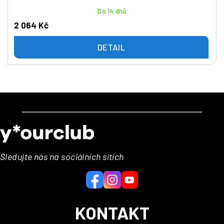
Do 14 dnů
2 064 Kč
DETAIL
Z
á
p
a
Sledujte nás na sociálních sítích
t
í
KONTAKT