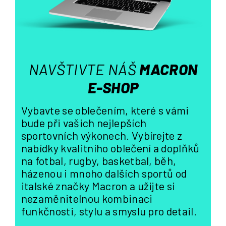
r
v
k
y
v
ý
NAVŠTIVTE NÁŠ
MACRON
p
i
E-SHOP
s
u
Vybavte se oblečením, které s vámi
bude při vašich nejlepších
sportovních výkonech. Vybírejte z
nabídky kvalitního oblečení a doplňků
na fotbal, rugby, basketbal, běh,
házenou i mnoho dalších sportů od
italské značky Macron a užijte si
nezaměnitelnou kombinaci
funkčnosti, stylu a smyslu pro detail.