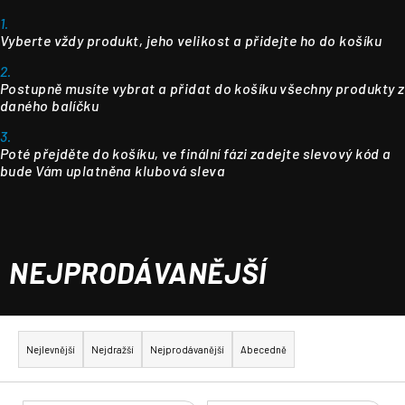
1.
Vyberte vždy produkt, jeho velikost a přidejte ho do košíku
2.
Postupně musíte vybrat a přidat do košíku všechny produkty z
daného balíčku
3.
Poté přejděte do košíku, ve finální fázi zadejte slevový kód a
bude Vám uplatněna klubová sleva
NEJPRODÁVANĚJŠÍ
Ř
a
Nejlevnější
Nejdražší
Nejprodávanější
Abecedně
z
e