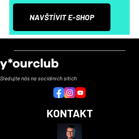
NAVŠTÍVIT E-SHOP
Z
á
p
a
Sledujte nás na sociálních sítích
t
í
KONTAKT