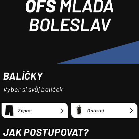
a
j
í
t
?
BALÍČKY
HLEDAT
Vyber si svůj balíček
Zápas
Ostatní
JAK POSTUPOVAT?