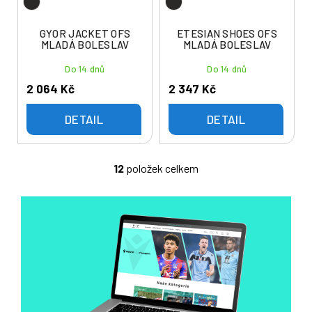
GYOR JACKET OFS
ETESIAN SHOES OFS
MLADÁ BOLESLAV
MLADÁ BOLESLAV
Do 14 dnů
Do 14 dnů
2 064 Kč
2 347 Kč
DETAIL
DETAIL
12
položek celkem
O
v
l
á
d
a
c
í
p