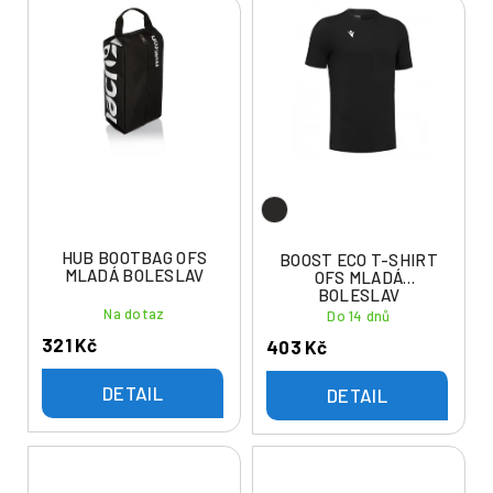
V
n
ý
í
p
p
i
r
s
o
p
d
r
u
o
k
d
t
u
HUB BOOTBAG OFS
BOOST ECO T-SHIRT
ů
MLADÁ BOLESLAV
OFS MLADÁ
k
BOLESLAV
t
Na dotaz
Do 14 dnů
ů
321 Kč
403 Kč
DETAIL
DETAIL