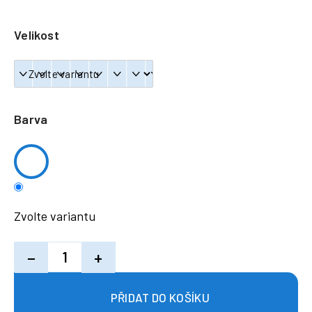
a
j
Velikost
í
t
?
Barva
HLEDAT
Zvolte variantu
−
+