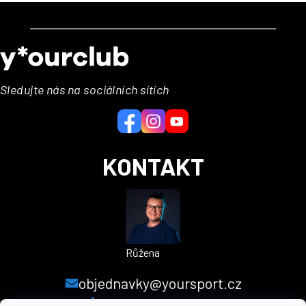
Z
á
p
a
Sledujte nás na sociálních sítích
t
í
KONTAKT
Růžena
objednavky@yoursport.cz
+420 224 250 000