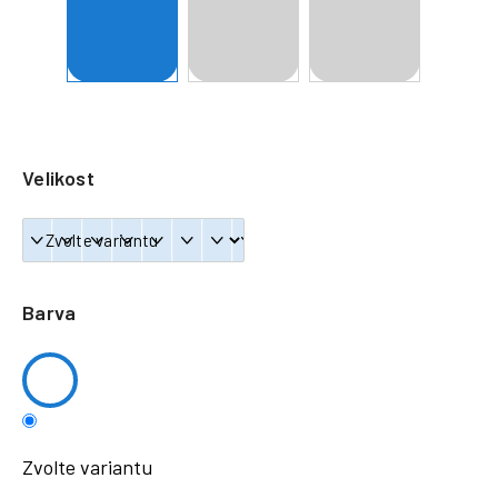
a
j
í
t
?
Velikost
HLEDAT
Barva
Zvolte variantu