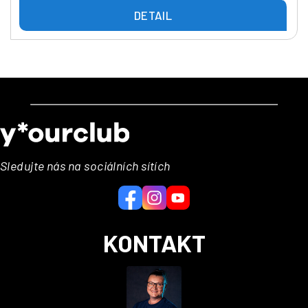
DETAIL
Z
á
p
a
Sledujte nás na sociálních sítích
t
í
KONTAKT