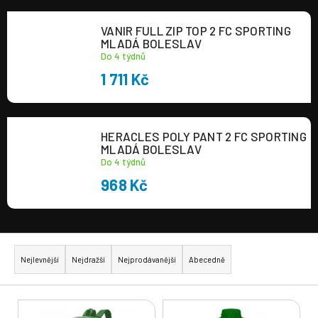
VANIR FULL ZIP TOP 2 FC SPORTING
MLADÁ BOLESLAV
Do 4 týdnů
1 711 Kč
HERACLES POLY PANT 2 FC SPORTING
MLADÁ BOLESLAV
Do 4 týdnů
968 Kč
Ř
a
Nejlevnější
Nejdražší
Nejprodávanější
Abecedně
z
e
V
n