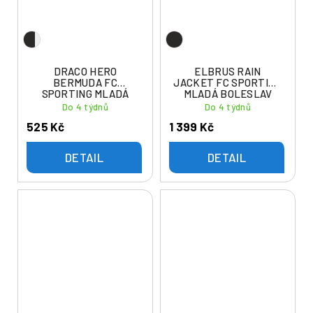
DRACO HERO
ELBRUS RAIN
BERMUDA FC
JACKET FC SPORTING
SPORTING MLADÁ
MLADÁ BOLESLAV
BOLESLAV
Do 4 týdnů
Do 4 týdnů
525 Kč
1 399 Kč
DETAIL
DETAIL