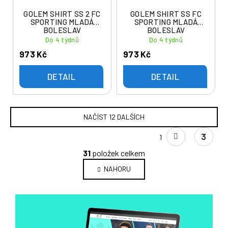
GOLEM SHIRT SS 2 FC
GOLEM SHIRT SS FC
SPORTING MLADÁ
SPORTING MLADÁ
BOLESLAV
BOLESLAV
Do 4 týdnů
Do 4 týdnů
973 Kč
973 Kč
DETAIL
DETAIL
NAČÍST 12 DALŠÍCH
S
3
1
t
O
r
31
položek celkem
v
á
NAHORU
l
n
k
á
o
d
v
a
á
c
n
í
í