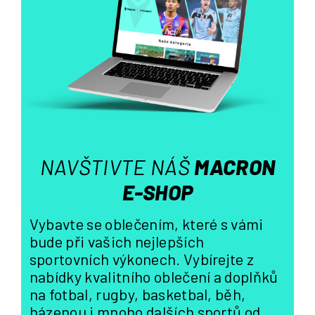
p
r
v
k
y
v
ý
p
i
s
NAVŠTIVTE NÁŠ
MACRON
u
E-SHOP
Vybavte se oblečením, které s vámi
bude při vašich nejlepších
sportovních výkonech. Vybírejte z
nabídky kvalitního oblečení a doplňků
na fotbal, rugby, basketbal, běh,
házenou i mnoho dalších sportů od