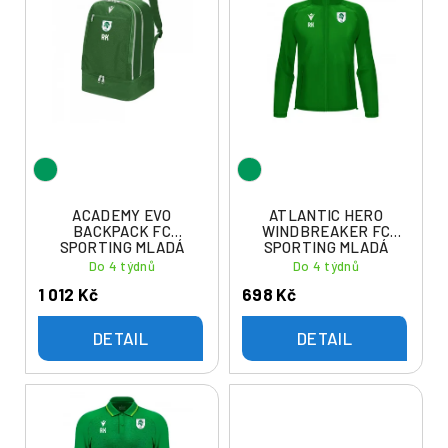
ý
í
p
p
i
r
s
o
p
d
r
u
o
k
d
t
u
ACADEMY EVO
ATLANTIC HERO
ů
BACKPACK FC
WINDBREAKER FC
k
SPORTING MLADÁ
SPORTING MLADÁ
t
BOLESLAV
BOLESLAV
Do 4 týdnů
Do 4 týdnů
ů
1 012 Kč
698 Kč
DETAIL
DETAIL