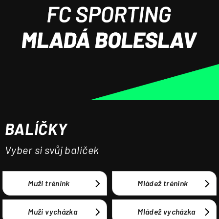
a
j
í
t
?
BALÍČKY
HLEDAT
Vyber si svůj balíček
Muži trénink
Mládež trénink
Muži vycházka
Mládež vycházka