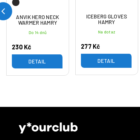
ICEBERG GLOVES
ANVIK HERO NECK
HAMRY
WARMER HAMRY
Na dotaz
Do 14 dnů
277 Kč
230 Kč
DETAIL
DETAIL
Z
á
p