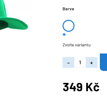
Barva
Zvolte variantu
−
+
349 Kč
Měrná
cena: