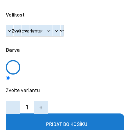
a
j
Velikost
í
t
?
Barva
HLEDAT
Zvolte variantu
−
+