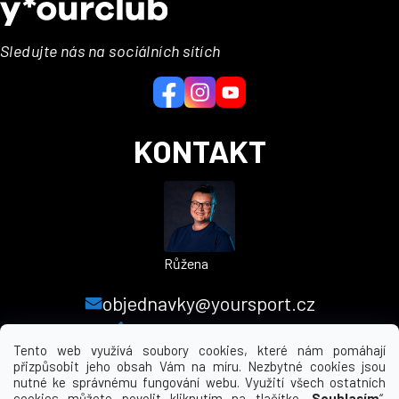
p
a
Sledujte nás na sociálních sítích
t
í
KONTAKT
Růžena
objednavky@yoursport.cz
+420 224 250 000
Tento web využívá soubory cookies, které nám pomáhají
přizpůsobit jeho obsah Vám na míru. Nezbytné cookies jsou
nutné ke správnému fungování webu. Využití všech ostatních
MENU
cookies můžete povolit kliknutím na tlačítko „
Souhlasím
“.