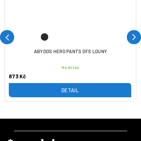
ABYDOS HERO PANTS OFS LOUNY
Na dotaz
873 Kč
DETAIL
Z
á