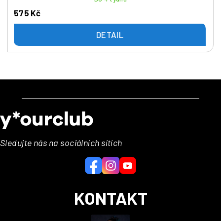
575 Kč
DETAIL
Z
á
p
a
Sledujte nás na sociálních sítích
t
í
KONTAKT