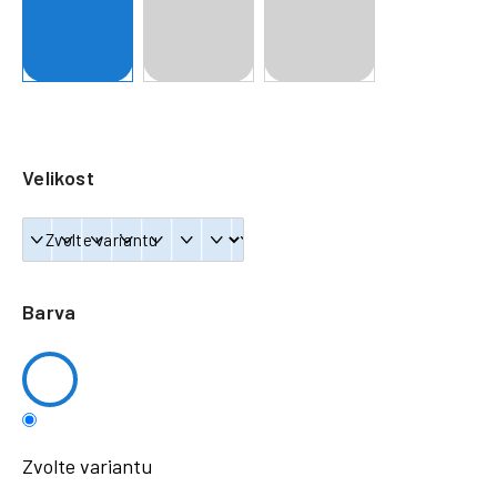
a
j
í
t
?
Velikost
HLEDAT
Barva
Zvolte variantu