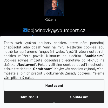
Růžena
objednavky@yoursport.cz
+420 224 250 000
Tento web využívá soubory cookies, které nám pomáhají
přizpůsobit jeho obsah Vám na míru. Nezbytné cookies jsou
nutné ke správnému fungování webu. Využití všech ostatních
MENU
cookies můžete povolit kliknutím na tlačítko „
Souhlasím
“.
Cookies rovněž můžete odsouhlasit jednotlivě po kliknutí na
tlačítko „
Nastavení
“. Pokud volitelné cookies povolit nechcete,
INFORMACE PRO VÁS
stiskněte tlačítko „
Odmítnout
“. Kdyby vás cookies zajímaly více,
můžete si o nich přečíst v dokumentu
Zásady cookies.
Přejeme
KDE NÁS NAJDETE
vám příjemný nákup!
Nastavení
Vytvořil Shoptet
Odmítnout
Souhlasím
Copyright 2026
yourclub.cz
. Všechna práva
vyhrazena.
Upravit nastavení cookies