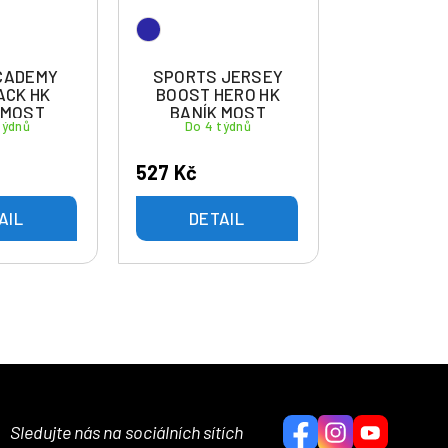
CADEMY
SPORTS JERSEY
ACK HK
BOOST HERO HK
 MOST
BANÍK MOST
týdnů
Do 4 týdnů
527 Kč
AIL
DETAIL
Sledujte nás na sociálních sítích