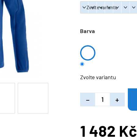
Barva
Zvolte variantu
−
+
1 482 K
Měrná