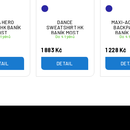
 HERO
DANCE
MAXI-A
HK BANÍK
SWEATSHIRT HK
BACKP
OST
BANÍK MOST
BANÍK
 týdnů
Do 4 týdnů
Do 4 
1 883 Kč
1 228 Kč
TAIL
DETAIL
DET