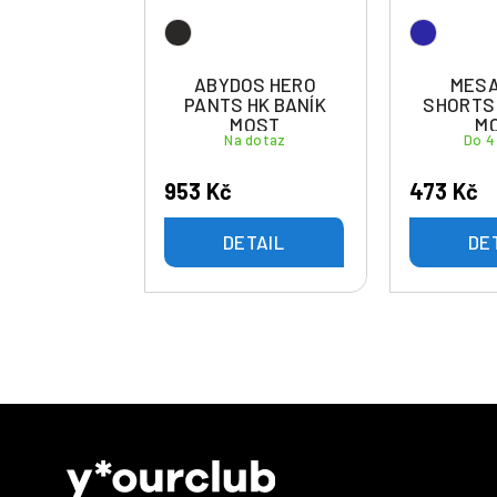
ABYDOS HERO
MESA
PANTS HK BANÍK
SHORTS 
MOST
M
Na dotaz
Do 4
953 Kč
473 Kč
DETAIL
DE
Z
á