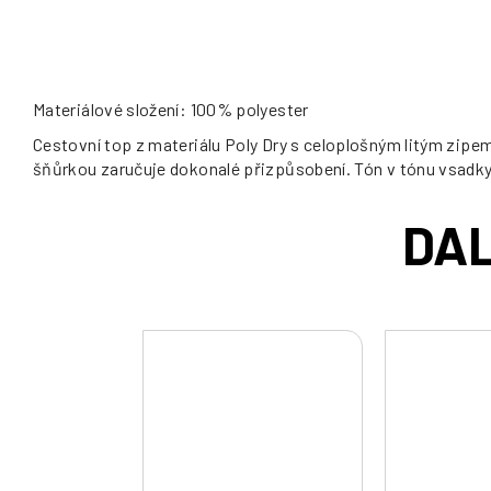
Materiálové složení: 100% polyester
Cestovní top z materiálu Poly Dry s celoplošným litým zipe
šňůrkou zaručuje dokonalé přizpůsobení. Tón v tónu vsadk