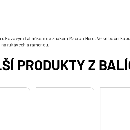
cena:
m s kovovým taháčkem se znakem Macron Hero. Velké boční kapsy 
y na rukávech a ramenou.