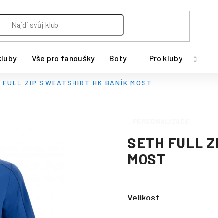
kluby
Vše pro fanoušky
Boty
Pro kluby
 FULL ZIP SWEATSHIRT HK BANÍK MOST
PERSONALIZACE
SETH FULL Z
MOST
Velikost