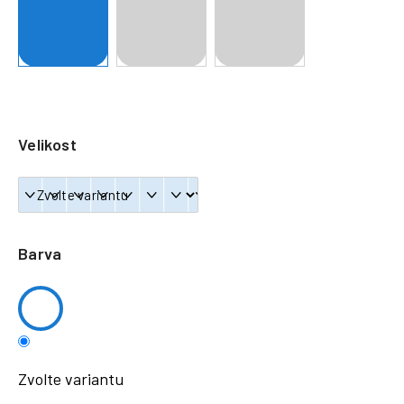
a
j
í
t
?
Velikost
HLEDAT
Barva
Zvolte variantu