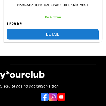
MAXI-ACADEMY BACKPACK HK BANÍK MOST
Do 4 týdnů
1 228 Kč
DETAIL
Z
á
p
a
Sledujte nás na sociálních sítích
t
í