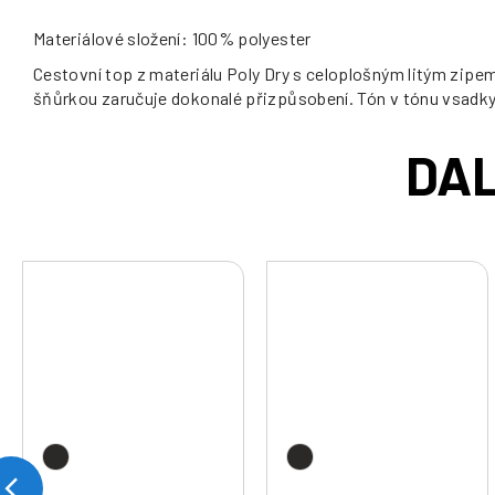
Materiálové složení: 100% polyester
Cestovní top z materiálu Poly Dry s celoplošným litým zipe
šňůrkou zaručuje dokonalé přizpůsobení. Tón v tónu vsadk