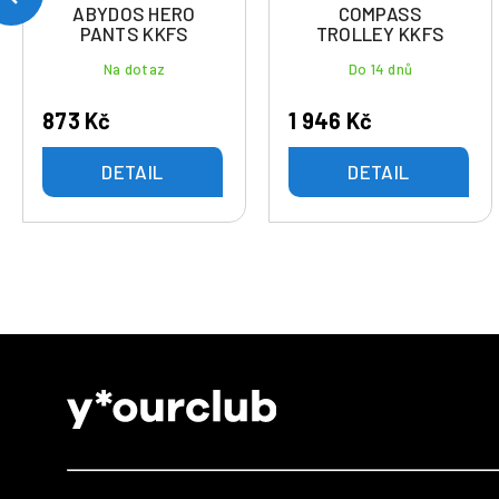
ABYDOS HERO
COMPASS
PANTS KKFS
TROLLEY KKFS
Na dotaz
Do 14 dnů
873 Kč
1 946 Kč
DETAIL
DETAIL
Z
á
p
a