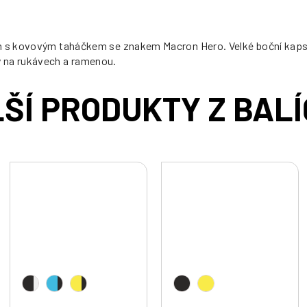
m s kovovým taháčkem se znakem Macron Hero. Velké boční kapsy 
y na rukávech a ramenou.