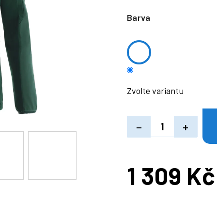
Barva
Zvolte variantu
−
+
1 309 Kč
Měrná
cena: