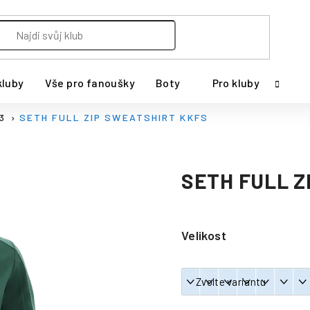
kluby
Vše pro fanoušky
Boty
Pro kluby
23
SETH FULL ZIP SWEATSHIRT KKFS
SETH FULL Z
Velikost