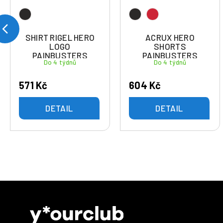
SHIRT RIGEL HERO
ACRUX HERO
LOGO
SHORTS
PAINBUSTERS
PAINBUSTERS
Do 4 týdnů
Do 4 týdnů
571 Kč
604 Kč
DETAIL
DETAIL
Z
á