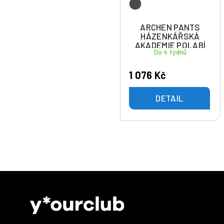
ARCHEN PANTS
HÁZENKÁŘSKÁ
AKADEMIE POLABÍ
Do 4 týdnů
1 076 Kč
DETAIL
Z
á
p