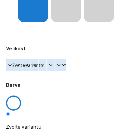
a
j
í
t
?
Velikost
HLEDAT
Barva
Zvolte variantu