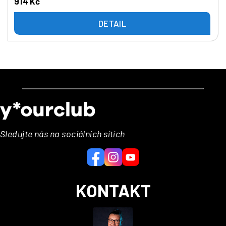
914 Kč
DETAIL
Z
á
p
a
Sledujte nás na sociálních sítích
t
í
KONTAKT