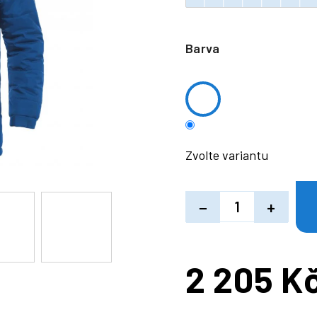
Barva
Zvolte variantu
−
+
2 205 K
Měrná
cena: