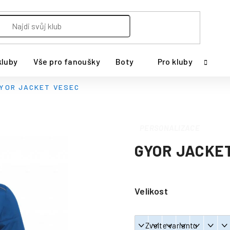
kluby
Vše pro fanoušky
Boty
Pro kluby
YOR JACKET VESEC
PERSONALIZACE
GYOR JACKE
Velikost