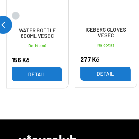
ICEBERG GLOVES
WATER BOTTLE
VESEC
800ML VESEC
Na dotaz
Do 14 dnů
277 Kč
156 Kč
DETAIL
DETAIL
Z