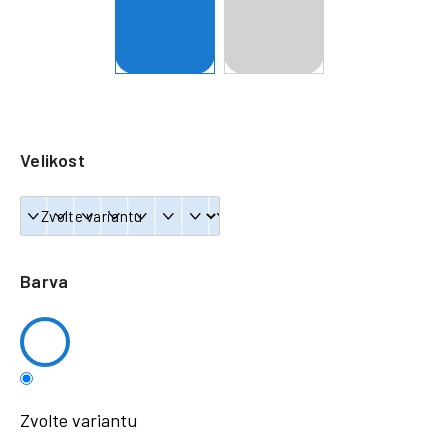
a
j
í
t
?
Velikost
HLEDAT
Barva
Zvolte variantu