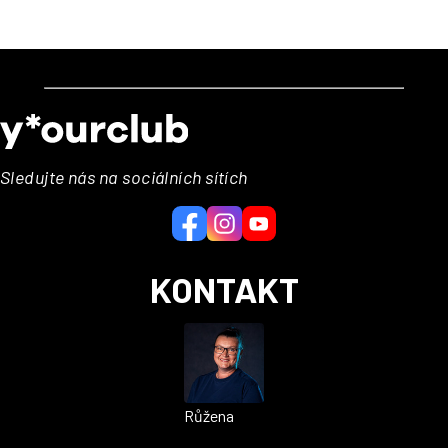
Z
á
p
a
Sledujte nás na sociálních sítích
t
í
KONTAKT
Růžena