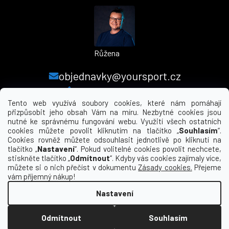
Růžena
objednavky@yoursport.cz
+420 224 250 000
Tento web využívá soubory cookies, které nám pomáhají
přizpůsobit jeho obsah Vám na míru. Nezbytné cookies jsou
nutné ke správnému fungování webu. Využití všech ostatních
MENU
cookies můžete povolit kliknutím na tlačítko „
Souhlasím
“.
Cookies rovněž můžete odsouhlasit jednotlivě po kliknutí na
tlačítko „
Nastavení
“. Pokud volitelné cookies povolit nechcete,
INFORMACE PRO VÁS
stiskněte tlačítko „
Odmítnout
“. Kdyby vás cookies zajímaly více,
můžete si o nich přečíst v dokumentu
Zásady cookies.
Přejeme
KDE NÁS NAJDETE
vám příjemný nákup!
Nastavení
Vytvořil Shoptet
Odmítnout
Souhlasím
Copyright 2026
yourclub.cz
. Všechna práva