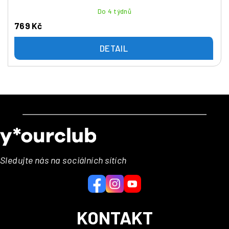
Do 4 týdnů
769 Kč
DETAIL
Z
á
p
a
Sledujte nás na sociálních sítích
t
í
KONTAKT