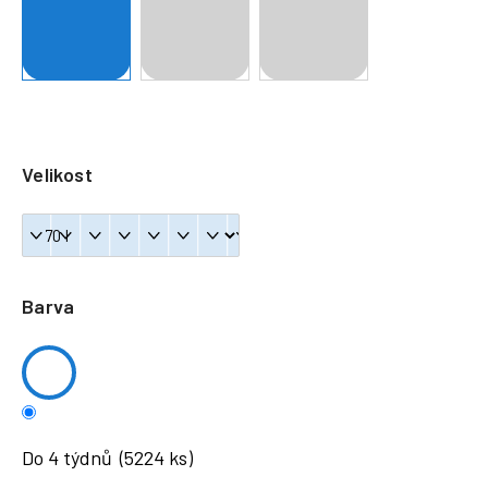
a
j
í
t
?
Velikost
HLEDAT
Barva
Do 4 týdnů
(5224 ks)