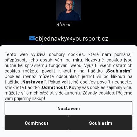
Růžena
objednavky@yoursport.cz
+420 224 250 000
Tento web využívá soubory cookies, které nám pomáhají
přizpůsobit jeho obsah Vám na míru. Nezbytné cookies jsou
nutné ke správnému fungování webu. Využití všech ostatních
MENU
cookies můžete povolit kliknutím na tlačítko „
Souhlasím
“.
Cookies rovněž můžete odsouhlasit jednotlivě po kliknutí na
tlačítko „
Nastavení
“. Pokud volitelné cookies povolit nechcete,
INFORMACE PRO VÁS
stiskněte tlačítko „
Odmítnout
“. Kdyby vás cookies zajímaly více,
můžete si o nich přečíst v dokumentu
Zásady cookies.
Přejeme
KDE NÁS NAJDETE
vám příjemný nákup!
Nastavení
Vytvořil Shoptet
Odmítnout
Souhlasím
Copyright 2026
yourclub.cz
. Všechna práva
vyhrazena.
Upravit nastavení cookies