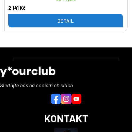
2 141 Kč
DETAIL
Z
á
p
a
Sledujte nás na sociálních sítích
t
í
KONTAKT