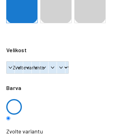
a
j
í
t
?
Velikost
HLEDAT
Barva
Zvolte variantu