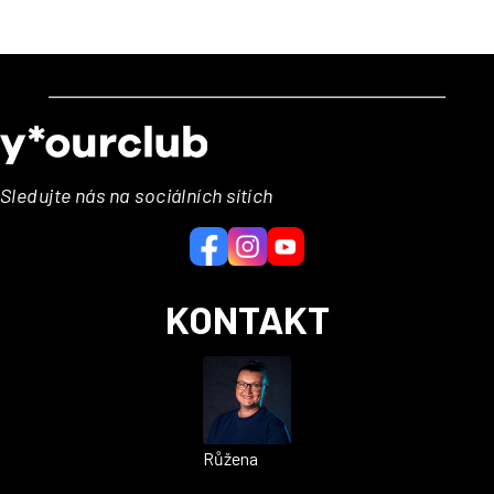
Z
á
p
a
Sledujte nás na sociálních sítích
t
í
KONTAKT
Růžena