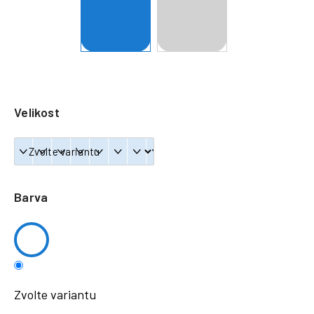
a
j
í
t
?
Velikost
HLEDAT
Barva
Zvolte variantu