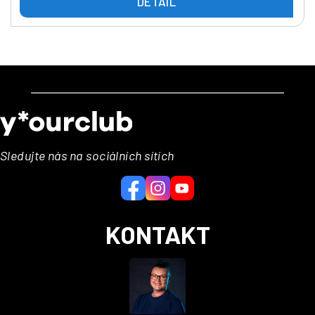
DETAIL
Z
á
p
a
Sledujte nás na sociálních sítích
t
í
KONTAKT