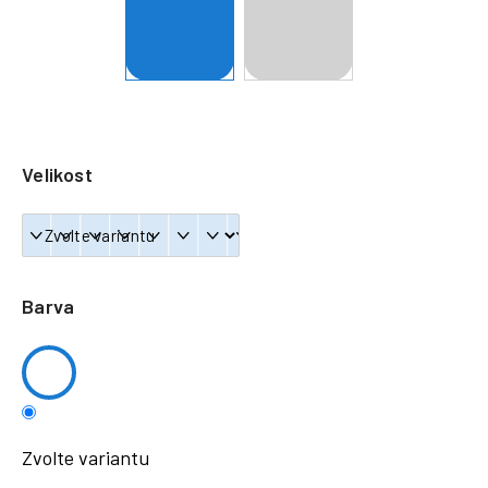
a
j
í
t
?
Velikost
HLEDAT
Barva
Zvolte variantu