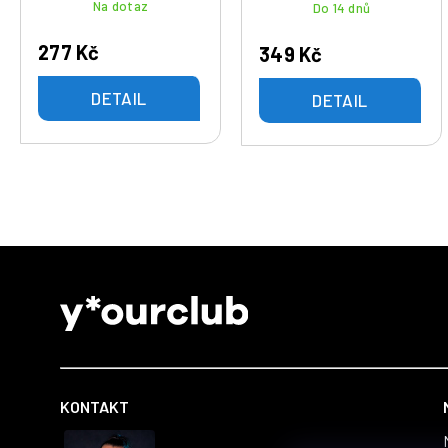
Na dotaz
Do 14 dnů
277 Kč
349 Kč
DETAIL
DETAIL
Z
á
p
a
t
KONTAKT
í