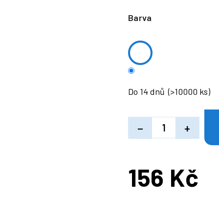
Barva
Do 14 dnů
(>10000 ks)
−
+
156 Kč
Měrná
cena: