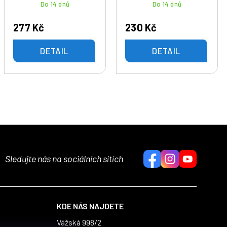
Do 14 dnů
Do 14 dnů
277 Kč
230 Kč
DETAIL
DETAIL
Sledujte nás na sociálních sítích
KDE NÁS NAJDETE
Vážská 998/2