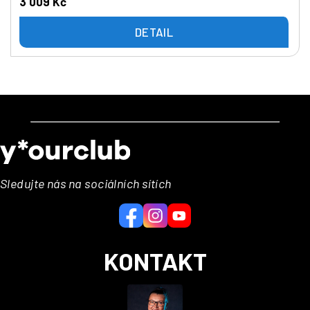
3 009 Kč
DETAIL
Z
á
p
a
Sledujte nás na sociálních sítích
t
í
KONTAKT