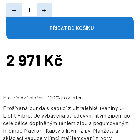
−
+
2 971 Kč
Měrná
cena:
Materiálové složení: 100% polyester
Prošívaná bunda s kapucí z ultralehké tkaniny U-
Light Fibre. Je vybavena středovým litým zipem po
celé délce doplněným táhlem zipu s pogumovaným
hrdinou Macron. Kapsy s litými zipy. Manžety a
skládací kapuce v límci mají lemování z lycry.