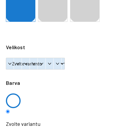
a
j
í
t
?
Velikost
HLEDAT
Barva
Zvolte variantu