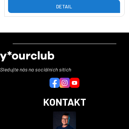
DETAIL
Z
á
p
a
Sledujte nás na sociálních sítích
t
í
KONTAKT