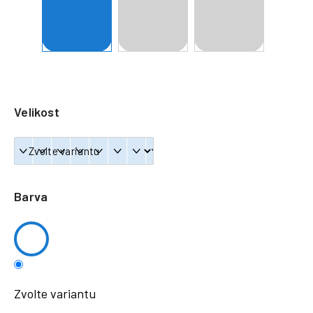
a
j
í
t
?
Velikost
HLEDAT
Barva
Zvolte variantu