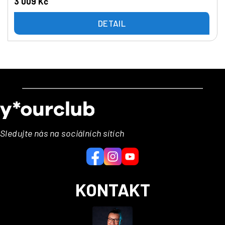
3 009 Kč
DETAIL
Z
á
p
a
Sledujte nás na sociálních sítích
t
í
KONTAKT