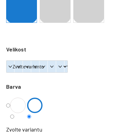
a
j
í
t
?
Velikost
HLEDAT
Barva
Zvolte variantu