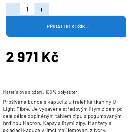
−
+
2 971 Kč
Měrná
cena:
Materiálové složení: 100% polyester
Prošívaná bunda s kapucí z ultralehké tkaniny U-
Light Fibre. Je vybavena středovým litým zipem po
celé délce doplněným táhlem zipu s pogumovaným
hrdinou Macron. Kapsy s litými zipy. Manžety a
skládací kapuce v límci mají lemování z lycry.