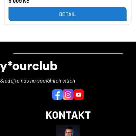
3 009 Kč
DETAIL
Z
á
p
a
Sledujte nás na sociálních sítích
t
í
KONTAKT