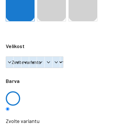
a
j
í
t
?
Velikost
HLEDAT
Barva
Zvolte variantu