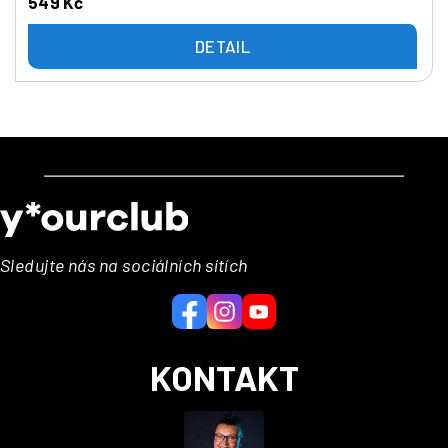
549 Kč
DETAIL
Z
á
p
a
Sledujte nás na sociálních sítích
t
í
KONTAKT