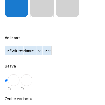
a
j
í
t
?
Velikost
HLEDAT
Barva
Zvolte variantu