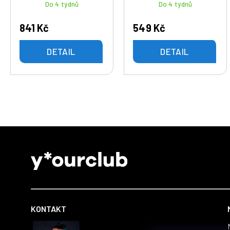
Do 4 týdnů
Do 4 týdnů
841 Kč
549 Kč
DETAIL
DETAIL
Z
á
p
a
t
KONTAKT
í