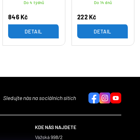
Do 4 týdnů
Do 14 dnů
846 Kč
222 Kč
DETAIL
DETAIL
Sledujte nás na sociálních sítích
KDE NÁS NAJDETE
Vážská 998/2