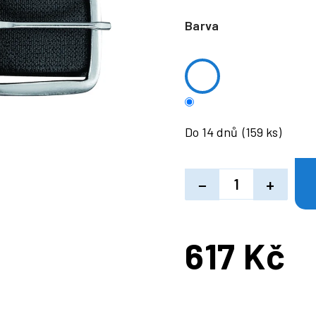
Barva
Do 14 dnů
(159 ks)
−
+
617 Kč
Měrná
cena: