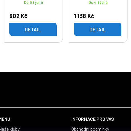
Do 5 týdnů
Do 4 týdnů
602 Kč
1 138 Kč
DETAIL
DETAIL
MENU
INFORMACE PRO VÁS
Naše kluby
Obchodní podmínky