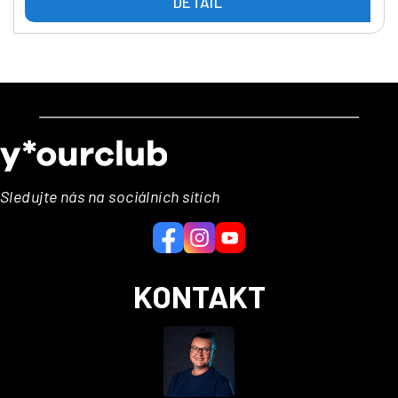
DETAIL
Z
á
p
a
Sledujte nás na sociálních sítích
t
í
KONTAKT