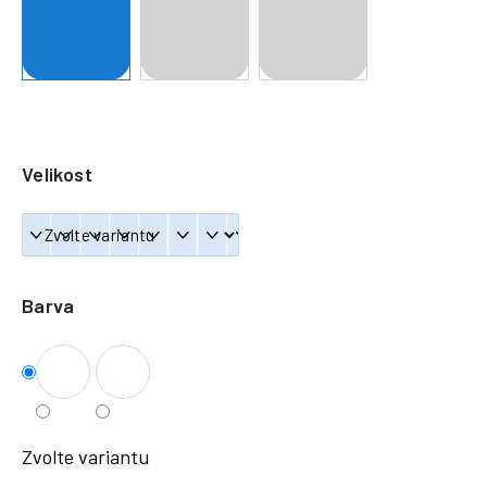
a
j
í
t
?
Velikost
HLEDAT
Barva
Zvolte variantu