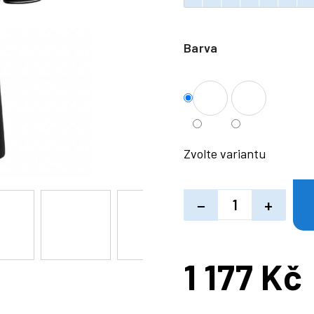
Barva
Zvolte variantu
−
+
1 177 Kč
Měrná
cena: