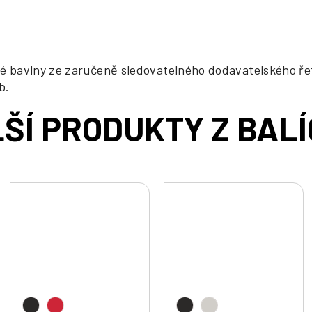
iké bavlny ze zaručeně sledovatelného dodavatelského ře
b.