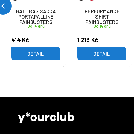
BALL BAG SACCA
PERFORMANCE
PORTAPALLINE
SHIRT
PAINBUSTERS
PAINBUSTERS
Do 14 dnů
Do 14 dnů
414 Kč
1 213 Kč
DETAIL
DETAIL
Z
á
p