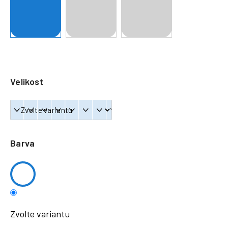
a
j
í
t
?
Velikost
HLEDAT
Barva
Zvolte variantu