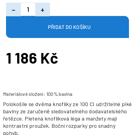
−
+
1 186 Kč
Měrná
cena:
Materiálové složení: 100% bavlna
Polokošile se dvěma knoflíky ze 100 CI udržitelné piké
bavlny ze zaručeně sledovatelného dodavatelského
řetězce. Pletená knoflíková léga a manžety mají
kontrastní proužek. Boční rozparky pro snadný
pohyb.