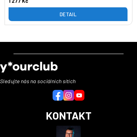
1 277 Kč
DETAIL
Z
á
p
a
Sledujte nás na sociálních sítích
t
í
KONTAKT