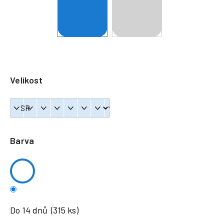
a
j
í
t
?
Velikost
HLEDAT
Barva
Do 14 dnů
(315 ks)