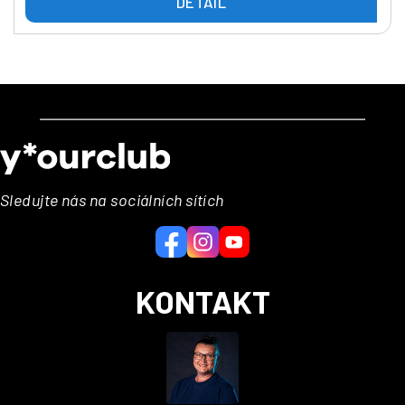
DETAIL
Z
á
p
a
Sledujte nás na sociálních sítích
t
í
KONTAKT