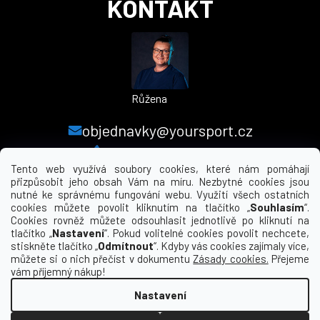
KONTAKT
Růžena
objednavky@yoursport.cz
+420 224 250 000
Tento web využívá soubory cookies, které nám pomáhají
přizpůsobit jeho obsah Vám na míru. Nezbytné cookies jsou
nutné ke správnému fungování webu. Využití všech ostatních
MENU
cookies můžete povolit kliknutím na tlačítko „
Souhlasím
“.
Cookies rovněž můžete odsouhlasit jednotlivě po kliknutí na
tlačítko „
Nastavení
“. Pokud volitelné cookies povolit nechcete,
INFORMACE PRO VÁS
stiskněte tlačítko „
Odmítnout
“. Kdyby vás cookies zajímaly více,
můžete si o nich přečíst v dokumentu
Zásady cookies.
Přejeme
KDE NÁS NAJDETE
vám příjemný nákup!
Nastavení
Vytvořil Shoptet