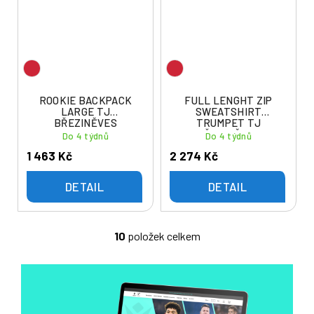
ROOKIE BACKPACK
FULL LENGHT ZIP
LARGE TJ
SWEATSHIRT
BŘEZINĚVES
TRUMPET TJ
BŘEZINĚVES
Do 4 týdnů
Do 4 týdnů
1 463 Kč
2 274 Kč
DETAIL
DETAIL
10
položek celkem
O
v
l
á
d