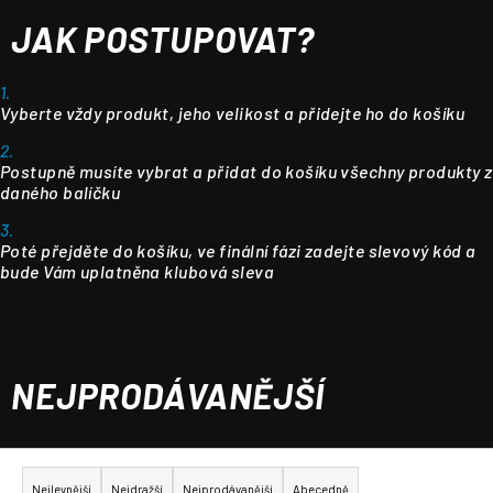
JAK POSTUPOVAT?
1.
Vyberte vždy produkt, jeho velikost a přidejte ho do košíku
2.
Postupně musíte vybrat a přidat do košíku všechny produkty z
daného balíčku
3.
Poté přejděte do košíku, ve finální fázi zadejte slevový kód a
bude Vám uplatněna klubová sleva
NEJPRODÁVANĚJŠÍ
Ř
a
Nejlevnější
Nejdražší
Nejprodávanější
Abecedně