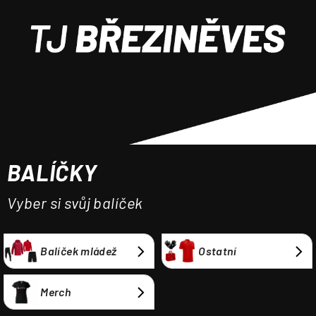
a
j
í
t
?
BALÍČKY
HLEDAT
Vyber si svůj balíček
Balíček mládež
Ostatní
Merch