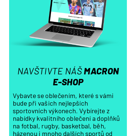
a
c
í
p
r
v
k
y
v
ý
NAVŠTIVTE NÁŠ
MACRON
p
i
E-SHOP
s
u
Vybavte se oblečením, které s vámi
bude při vašich nejlepších
sportovních výkonech. Vybírejte z
nabídky kvalitního oblečení a doplňků
na fotbal, rugby, basketbal, běh,
házenou i mnoho dalších sportů od