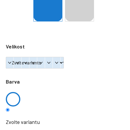
a
j
í
t
?
Velikost
HLEDAT
Barva
Zvolte variantu