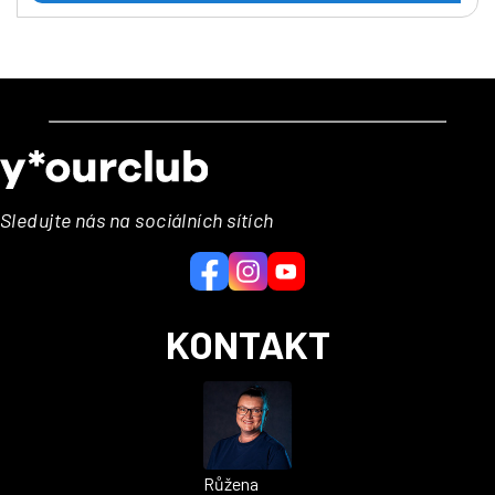
Z
á
p
a
Sledujte nás na sociálních sítích
t
í
KONTAKT
Růžena