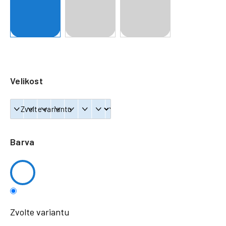
a
j
í
t
?
Velikost
HLEDAT
Barva
Zvolte variantu