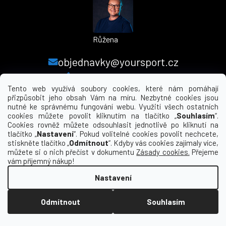
Růžena
objednavky@yoursport.cz
+420 224 250 000
Tento web využívá soubory cookies, které nám pomáhají
přizpůsobit jeho obsah Vám na míru. Nezbytné cookies jsou
nutné ke správnému fungování webu. Využití všech ostatních
MENU
cookies můžete povolit kliknutím na tlačítko „
Souhlasím
“.
Cookies rovněž můžete odsouhlasit jednotlivě po kliknutí na
tlačítko „
Nastavení
“. Pokud volitelné cookies povolit nechcete,
INFORMACE PRO VÁS
stiskněte tlačítko „
Odmítnout
“. Kdyby vás cookies zajímaly více,
můžete si o nich přečíst v dokumentu
Zásady cookies.
Přejeme
KDE NÁS NAJDETE
vám příjemný nákup!
Nastavení
Vytvořil Shoptet
Odmítnout
Souhlasím
Copyright 2026
yourclub.cz
. Všechna práva
vyhrazena.
Upravit nastavení cookies