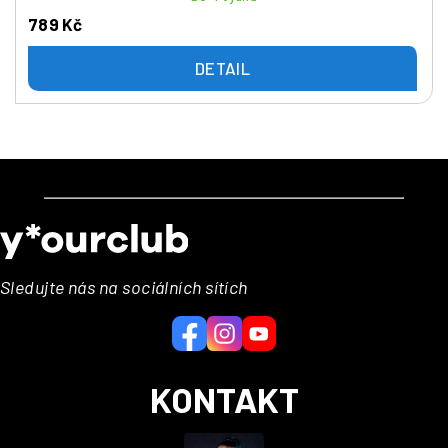
789 Kč
DETAIL
Z
á
p
a
Sledujte nás na sociálních sítích
t
í
KONTAKT