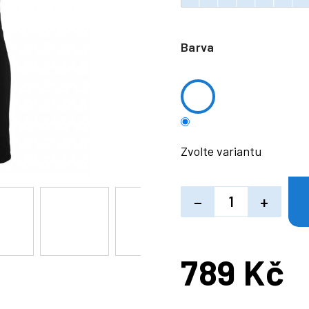
Barva
Zvolte variantu
−
+
789 Kč
Měrná
cena: