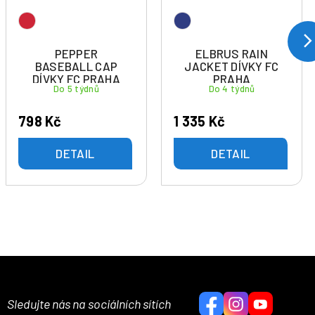
PEPPER
ELBRUS RAIN
BASEBALL CAP
JACKET DÍVKY FC
DÍVKY FC PRAHA
PRAHA
Do 5 týdnů
Do 4 týdnů
798 Kč
1 335 Kč
DETAIL
DETAIL
Sledujte nás na sociálních sítích