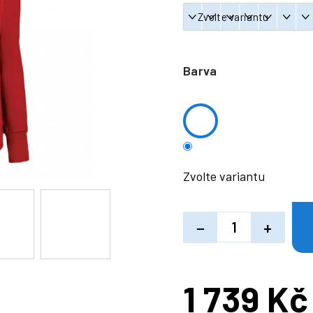
Barva
Zvolte variantu
−
+
1 739 Kč
Měrná