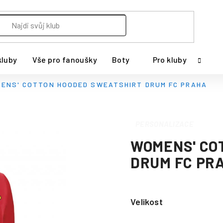
kluby
Vše pro fanoušky
Boty
Pro kluby
ENS' COTTON HOODED SWEATSHIRT DRUM FC PRAHA
PERSONALIZACE
WOMENS' CO
DRUM FC PR
Velikost