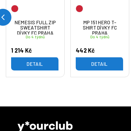
NEMESIS FULL ZIP
MP 151 HERO T-
SWEATSHIRT
SHIRT DÍVKY FC
DÍVKY FC PRAHA
PRAHA
Do 4 týdnů
Do 4 týdnů
1 214 Kč
442 Kč
DETAIL
DETAIL
Z
á