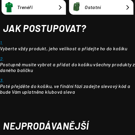
Trenéři
Ostatní
JAK POSTUPOVAT?
1.
Vyberte vždy produkt, jeho velikost a přidejte ho do košíku
2.
Postupně musíte vybrat a přidat do košíku všechny produkty z
daného balíčku
3.
Poté přejděte do košíku, ve finální fázi zadejte slevový kód a
bude Vám uplatněna klubová sleva
NEJPRODÁVANĚJŠÍ