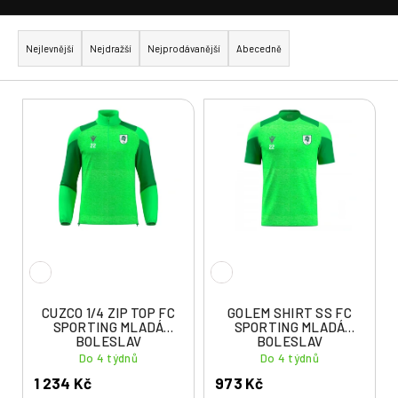
Ř
a
Nejlevnější
Nejdražší
Nejprodávanější
Abecedně
z
e
V
n
ý
í
p
p
i
r
s
o
p
d
r
u
o
k
d
t
u
CUZCO 1/4 ZIP TOP FC
GOLEM SHIRT SS FC
ů
SPORTING MLADÁ
SPORTING MLADÁ
k
BOLESLAV
BOLESLAV
t
Do 4 týdnů
Do 4 týdnů
ů
1 234 Kč
973 Kč