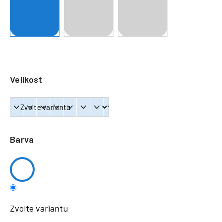
a
j
í
t
?
Velikost
HLEDAT
Barva
Zvolte variantu