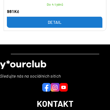
Do 4 týdnů
981 Kč
DETAIL
Z
á
p
a
Sledujte nás na sociálních sítích
t
í
KONTAKT