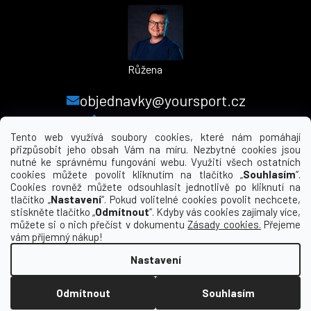
Růžena
objednavky@yoursport.cz
+420 224 250 000
Tento web využívá soubory cookies, které nám pomáhají
přizpůsobit jeho obsah Vám na míru. Nezbytné cookies jsou
nutné ke správnému fungování webu. Využití všech ostatních
MENU
cookies můžete povolit kliknutím na tlačítko „
Souhlasím
“.
Cookies rovněž můžete odsouhlasit jednotlivě po kliknutí na
tlačítko „
Nastavení
“. Pokud volitelné cookies povolit nechcete,
INFORMACE PRO VÁS
stiskněte tlačítko „
Odmítnout
“. Kdyby vás cookies zajímaly více,
můžete si o nich přečíst v dokumentu
Zásady cookies.
Přejeme
KDE NÁS NAJDETE
vám příjemný nákup!
Nastavení
Vytvořil Shoptet
Odmítnout
Souhlasím
Copyright 2026
yourclub.cz
. Všechna práva