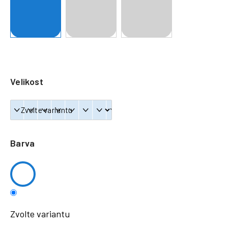
a
j
í
t
?
Velikost
HLEDAT
Barva
Zvolte variantu