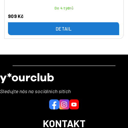
Do 4 týdnů
909 Kč
DETAIL
Z
á
p
a
Sledujte nás na sociálních sítích
t
í
KONTAKT