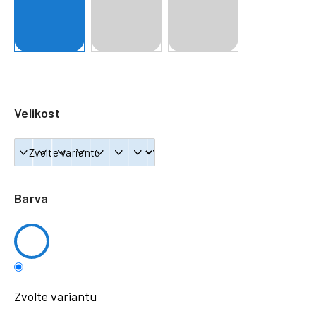
a
j
í
t
?
Velikost
HLEDAT
Barva
Zvolte variantu