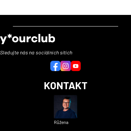
Z
á
p
a
Sledujte nás na sociálních sítích
t
í
KONTAKT
Růžena